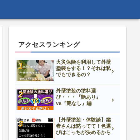
アクセスランキング
火災保険を利用して外壁
塗装をする！？それは私
でもできるの？
外壁塗装の塗料選
び・・・『艶あり』
vs『艶なし』編
【外壁塗装・体験談】業
者さんは黙ってて！色選
びはこっちが決めるから