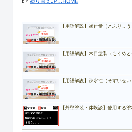
👉
塗り替えJP…HOME
【用語解説】塗付量（とふりょう
【用語解説】木目塗装（もくめと
【用語解説】疎水性（そすいせい
【外壁塗装・体験談】使用する塗