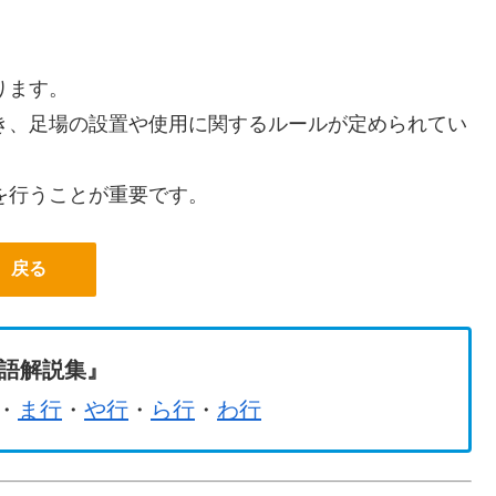
ります。
き、足場の設置や使用に関するルールが定められてい
を行うことが重要です。
戻る
用語解説集』
・
ま行
・
や行
・
ら行
・
わ行