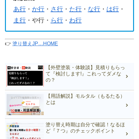
あ行
・
か行
・
さ行
・
た行
・
な行
・
は行
・
ま行
・や行・
ら行
・
わ行
👉
塗り替えJP…HOME
【外壁塗装・体験談】見積りもらっ
て『検討します!』これってダメな
の？
【用語解説】モルタル（もるたる）
とは
塗り替え時期は自分で確認！なるほ
ど『７つ』のチェックポイント