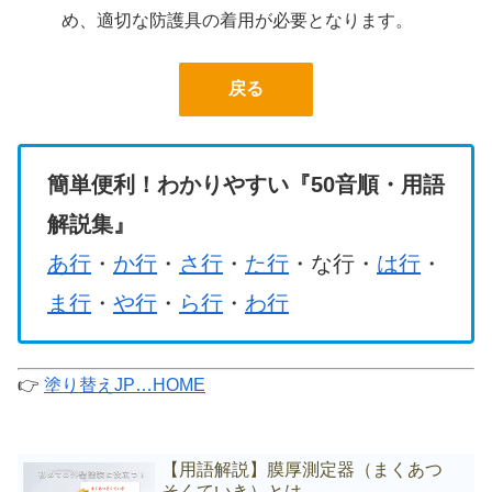
め、適切な防護具の着用が必要となります。
戻る
簡単便利！わかりやすい『50音順・用語
解説集』
あ行
・
か行
・
さ行
・
た行
・な行・
は行
・
ま行
・
や行
・
ら行
・
わ行
👉
塗り替えJP…HOME
【用語解説】膜厚測定器（まくあつ
そくていき）とは