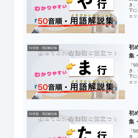
き、
下に
ェッ
初
50音順・用語解説集
集
『5
き、
下に
ェッ
初
50音順・用語解説集
集
『5
き、