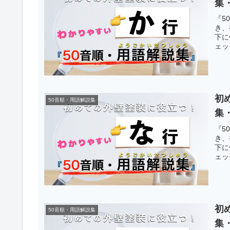
集
『5
き、
下に
ェッ
初
50音順・用語解説集
集
『5
き、
下に
ェッ
初
50音順・用語解説集
集