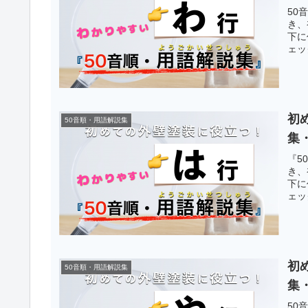
50
き、
下に
ェッ
初
50音順・用語解説集
集
『5
き、
下に
ェッ
初
50音順・用語解説集
集
50