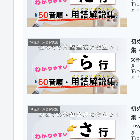
下に
ェッ
初
50音順・用語解説集
集
50
き、
下に
ェッ
初
50音順・用語解説集
集
『5
き、
下に