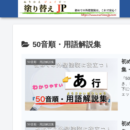
50音順・用語解説集
初
50音順・用語解説集
集
『5
き、
下に
ェッ
初
50音順・用語解説集