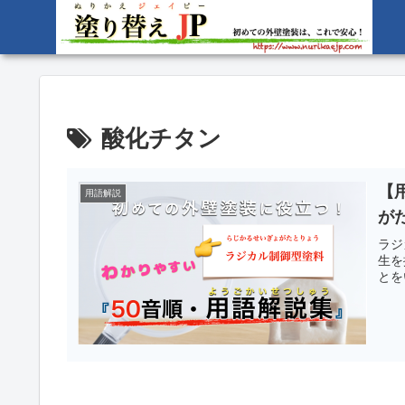
酸化チタン
【
用語解説
が
ラジ
生を
とを