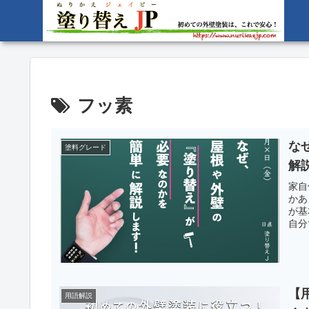
フッ素
な
塗料グレード
解
家自
かあ
が基
自分
【
用語解説