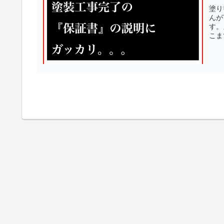
塗り
んが
す。
こま