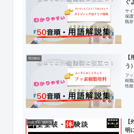
ぐ
サイ
保護
既存
【
用語解説
う
フッ
樹脂
性能
【
外壁塗装の体験談
明