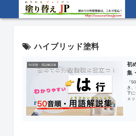
ハイブリッド塗料
初
50音順・用語解説集
集
『5
き、
下に
ェッ