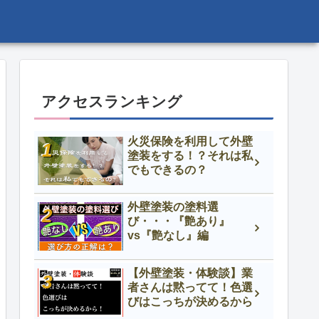
アクセスランキング
火災保険を利用して外壁
塗装をする！？それは私
でもできるの？
外壁塗装の塗料選
び・・・『艶あり』
vs『艶なし』編
【外壁塗装・体験談】業
者さんは黙ってて！色選
びはこっちが決めるから