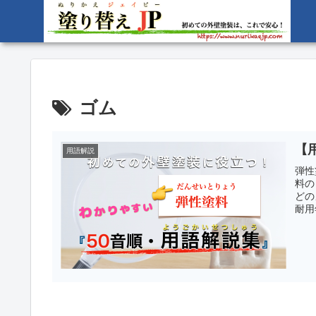
ゴム
【
用語解説
弾性
料の
どの
耐用